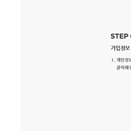
증
방
식
선
택
후
확
인
버
튼
을
클
릭
해
주
세
요.
step4.
가
입
정
보
입
력
1.
개
인
정