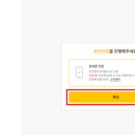
의
해
주
세
요.
2.
약
관
동
의
버
튼
을
클
릭
해
주
세
요.
step3.
본
인
인
증
1.
본
인
인