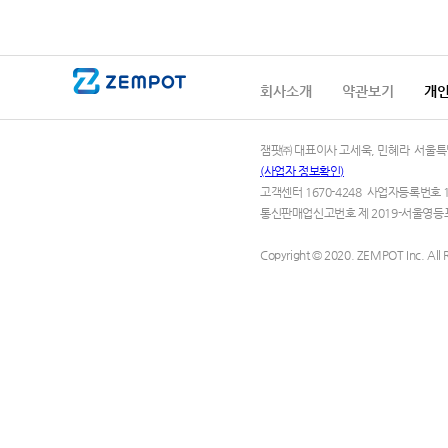
회사소개
약관보기
개
잼팟㈜ 대표이사 고세욱, 민혜라 서울특별시 영
(사업자 정보확인)
고객센터 1670-4248 사업자등록번호 1
통신판매업신고번호 제 2019-서울영등포
Copyright © 2020. ZEMPOT Inc. All R