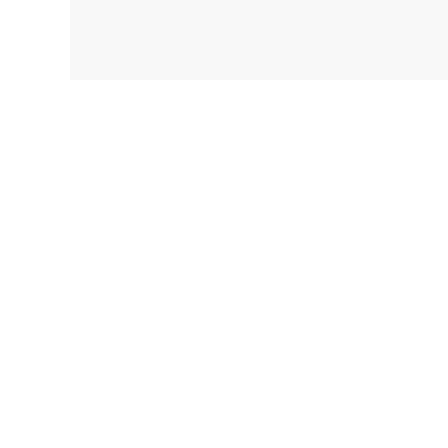
보
입
력
후
가
입
완
료
버
튼
을
클
릭
해
주
세
요