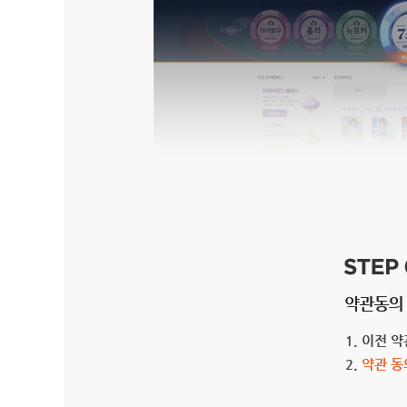
화
면
에
회
원
가
입
을
클
릭
해
주
세
요.
step2.
약
관
동
의
1.
이
전
약
관
에
모
두
동