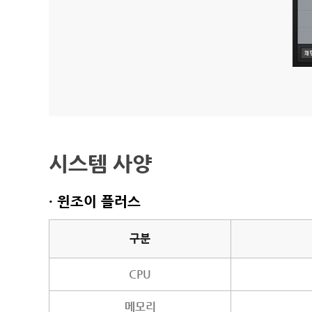
됩
니
다.
시스템 사양
· 윈조이 플러스
구분
CPU
메모리