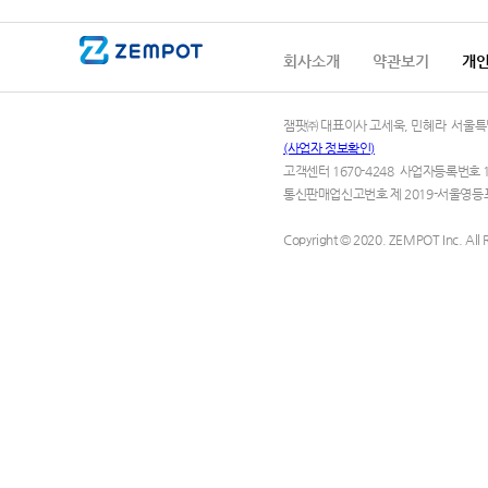
회사소개
약관보기
개
잼팟㈜ 대표이사 고세욱, 민혜라 서울특별시 영
(사업자 정보확인)
고객센터 1670-4248 사업자등록번호 1
통신판매업신고번호 제 2019-서울영등포
Copyright © 2020. ZEMPOT Inc. All R