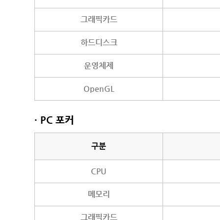
그래픽카드
하드디스크
운영체제
OpenGL
· PC 포커
구분
CPU
메모리
그래픽카드