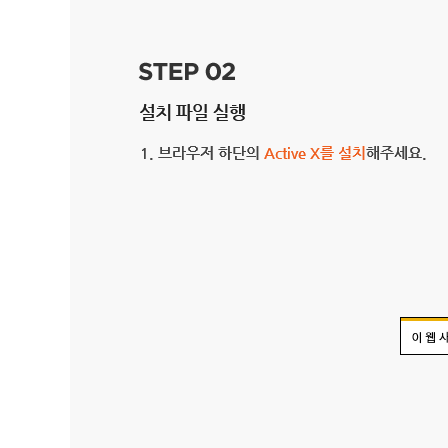
세
해
요.
주
step3.
세
게
요.
임
step3.
접
게
속
임
이
로
후
그
게
인
임
1.
접
아
속
이
까
디
지
와
자
비
동
밀
진
번
행
호
됩
를
니
입
다.
력
해
주
세
요.
2.
로