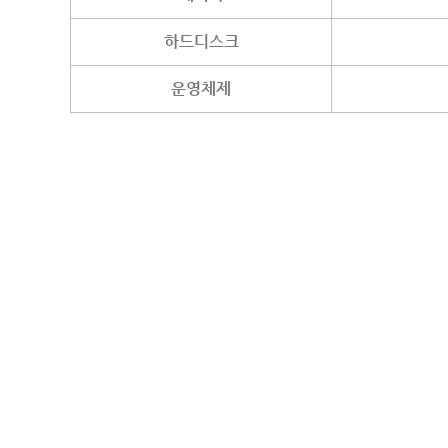
하드디스크
운영체제