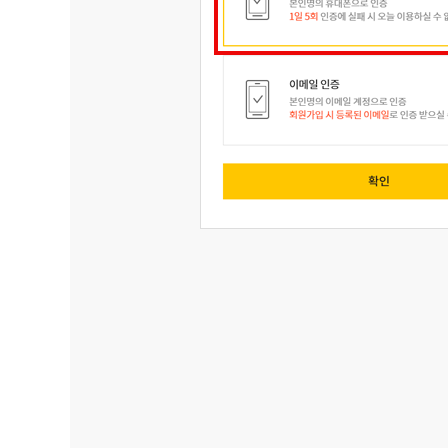
또
는
비
밀
번
호
찾
기
를
선
택
해
주
세
요.
2.
인
증
방
식
을
선
택
해
주
세
요.
step2.