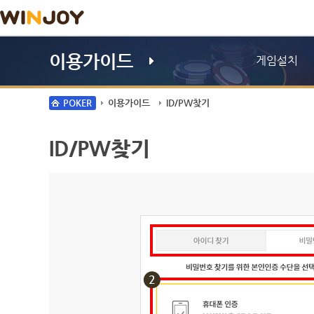
이용가이드
게임설치
POKER
이용가이드
ID/PW찾기
ID/PW찾기
step1.
인
증
수
단
선
택
1.
아
이
디
찾
기