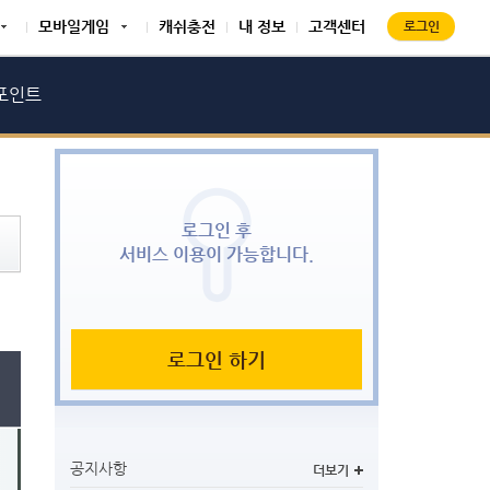
모바일게임
캐쉬충전
내 정보
고객센터
로그인
포인트
로그인 후
서비스 이용이 가능합니다.
로그인 하기
공지사항
더보기