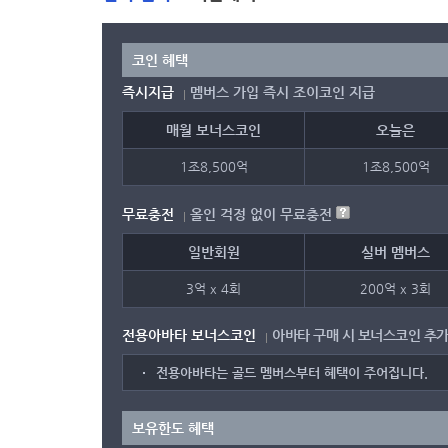
코인 혜택
즉시지급
멤버스 가입 즉시 조이코인 지급
매월 보너스코인
오늘은
1조8,500억
1조8,500억
무료충전
올인 걱정 없이 무료충전
일반회원
실버 멤버스
3억 x 4회
200억 x 3회
전용아바타 보너스코인
아바타 구매 시 보너스코인 추가
전용아바타는 골드 멤버스부터 혜택이 주어집니다.
보유한도 혜택