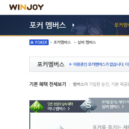
포커 멤버스
포커멤
POKER
포커멤버스
실버 멤버스
포커멤버스
이용중인 포커멤버스가 없습니다. 더
기본 혜택 전체보기
멤버스
에 가입한 순간, 기본 제공
포커를 즐기는 재미가 
단돈 천원의 실속 혜택
실버 멤버스
미니 멤버스
포커를 즐기는 재