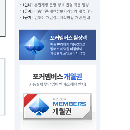
[안내]
휴면계정 운영 정책 변경 적용 일정 변경 안내
[공지]
이용약관·개인정보처리방침 개정 및 휴면계정 운영 정책 변경 적용 일정 변경 안내
[공지]
윈조이 개인정보처리방침 개정 안내