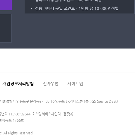
전용 아바타 구입 포인트 - 1만원 당 10,000P 적립
개인정보처리방침
전자우편
사이트맵
특별시 영등포구 문래동3가 55-16 영등포 SK리더스뷰 1층 (IGS Service Desk)
록번호 113-86-92644 호스팅서비스사업자 : 잼팟㈜
울영등포-1766호
 All Rights Reserved.