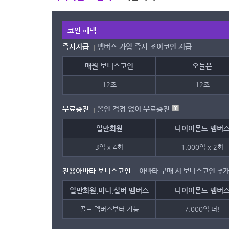
코인 혜택
즉시지급
멤버스 가입 즉시 조이코인 지급
매월 보너스코인
오늘은
12조
12조
무료충전
올인 걱정 없이 무료충전
일반회원
다이아몬드 멤버
3억 x 4회
1,000억 x 2회
전용아바타 보너스코인
아바타 구매 시 보너스코인 추가
일반회원,미니,실버 멤버스
다이아몬드 멤버
골드 멤버스부터 가능
7,000억 더!