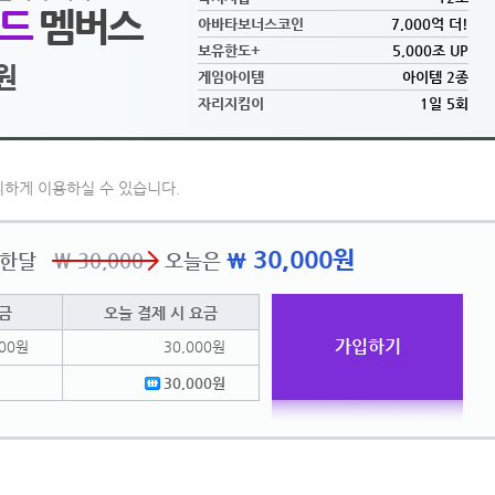
드
멤버스
아바타보너스코인
7,000억 더!
보유한도+
5,000조 UP
0원
게임아이템
아이템 2종
자리지킴이
1일 5회
하게 이용하실 수 있습니다.
30,000원
한달
₩ 30,000
오늘은
₩
요금
오늘 결제 시 요금
가입하기
000원
30,000원
30,000원