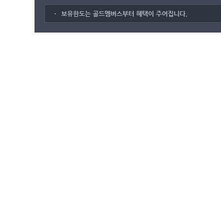
보유한도는 골드멤버스부터 혜택이 주어집니다.