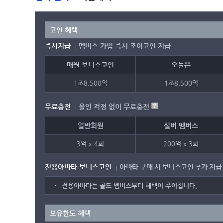
코인 혜택
즉시지급
멤버스 가입 즉시 조이코인 지급
매월 보너스코인
오늘은
1조8,500억
1조8,500억
무료충전
올인 걱정 없이 무료충전
일반회원
실버 멤버스
3억 x 4회
200억 x 3회
전용아바타 보너스코인
아바타 구매 시 보너스코인 추가 지급
전용아바타는 골드 멤버스부터 혜택이 주어집니다.
보유한도 혜택