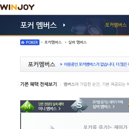
포커 멤버스
포커멤버스
POKER
포커멤버스
실버 멤버스
포커멤버스
이용중인 포커멤버스가 없습니다. 더 많은
기본 혜택 전체보기
멤버스
에 가입한 순간, 기본 제공되는 
포커를 즐기는 재미가 두배
단돈 천원의 실속 혜택
실버 멤버스
미니 멤버스
포커를 즐기는 재미가