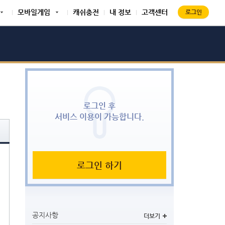
모바일게임
캐쉬충전
내 정보
고객센터
로그인
로그인 후
서비스 이용이 가능합니다.
로그인 하기
공지사항
더보기