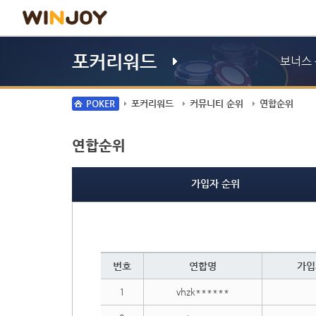
포커리워드
보너스
POKER
포커리워드
커뮤니티 순위
연합순위
연합순위
가입자 순위
번호
연합명
가입
1
vhzk******